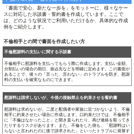
「書面で安心、新たな一歩を」をモットーに、様々なケー
スに対応した示談書・誓約書を作成しています。ここで
は、どのような状況でご利用いただけるか、具体的な作成
例をご紹介します。
不倫相手との間で書面を作成したい方
不倫慰謝料の支払いに関する示談書
不倫相手に慰謝料を支払ってもらう際に作成します。支払い金額、
分割払いの場合の期日、振込先などを明確に定めます。この書面が
あることで、後々の「言った、言わない」のトラブルを防ぎ、慰謝
料の支払いを確実なものにできます。
慰謝料は請求しないが、今後の接触禁止を約束させる誓約書
慰謝料は求めないが、二度と配偶者や家族に近づかないよう、不倫
相手に約束させたい場合に作成します。口約束だけでは、不倫相手
に「不倫はなかったこと」と開き直られたり、再び連絡を取ってき
たりするリスクがあります。また、不倫をした側も、「慰謝料はい
らないと言われたのに後で請求された」といったトラブルに発展す