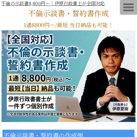
不倫の示談書8,800円～｜伊原行政書士が全国対応
T
不倫示談書・誓約書作成
o
g
g
1通8800円～/最短 当日納品も可能！
l
e
n
a
v
i
g
a
t
i
o
n
不倫示談書・誓約書の作成例