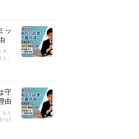
ミッ
由
とき。
よう」
は守
理由
「もう
見つけ