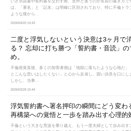
いざ示談書や誓約書を交わす際、意外と迷うのが名前の書き方で
は、「署名」と「記名」は明確に区別されており、特に不倫トラ
ような後から...
2026/04/20 14:43
二度と浮気しないという決意は3ヶ月で
る？ 忘却に打ち勝つ「誓約書・音読」の
め。
不倫発覚直後、多くの加害者側は「地獄に落ちたような心地だ」
とこんな思いはしたくない」と心から反省し、固い決意を口にし
しかし、当事...
2026/03/28 15:44
浮気誓約書へ署名押印の瞬間にどう変わ
再構築への覚悟と一歩を踏み出す心理的
不倫という大きな荒波を乗り越え、もう一度夫婦として歩み出す