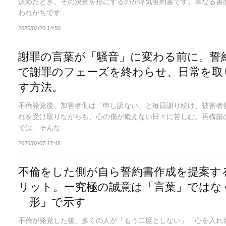
決めたとき、その決意を形にするのが浮気誓約書です。単なる書
われがちです...
2026/02/20 14:50
謝罪の言葉が「騒音」に変わる前に。誓
で謝罪のフェーズを終わらせ、日常を取
す方法。
不倫発覚後、加害者側は「申し訳ない」と毎日謝り続け、被害者
れを受け取りながらも、心の傷が癒えない日々に苦しむ。再構築
では、そんな...
2026/02/07 17:48
不倫をした側が自ら誓約書作成を提案す
リット。ー究極の誠意は「言葉」ではな
「形」で示す
不倫が発覚した後、多くの人が「もう二度としない」「心を入れ