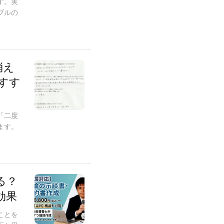
す。実
ブルの
消え
すす
「二度
ます。
る？
効果
ことを