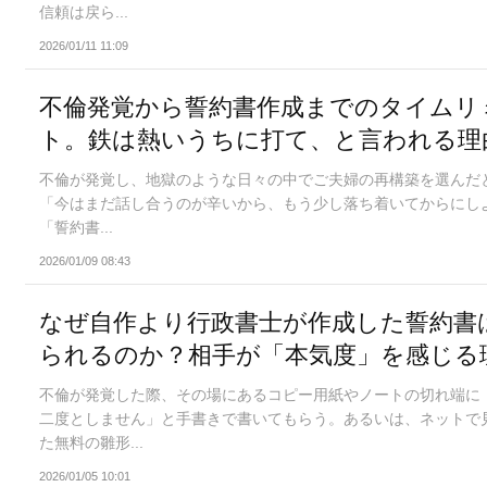
信頼は戻ら...
2026/01/11 11:09
不倫発覚から誓約書作成までのタイムリ
ト。鉄は熱いうちに打て、と言われる理
不倫が発覚し、地獄のような日々の中でご夫婦の再構築を選んだ
「今はまだ話し合うのが辛いから、もう少し落ち着いてからにし
「誓約書...
2026/01/09 08:43
なぜ自作より行政書士が作成した誓約書
られるのか？相手が「本気度」を感じる
不倫が発覚した際、その場にあるコピー用紙やノートの切れ端に
二度としません」と手書きで書いてもらう。あるいは、ネットで
た無料の雛形...
2026/01/05 10:01