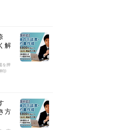
捺
く解
鑑を押
押印
す
き方