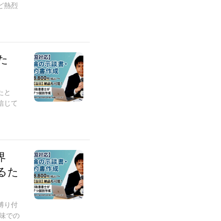
ど熱烈
た
たと
信じて
界
るた
縛り付
味での