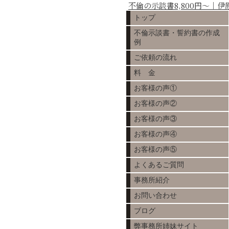
不倫の示談書8,800円～｜
トップ
不倫示談書・誓約書の作成
例
ご依頼の流れ
料 金
お客様の声①
お客様の声②
お客様の声③
お客様の声④
お客様の声⑤
よくあるご質問
事務所紹介
お問い合わせ
ブログ
弊事務所姉妹サイト