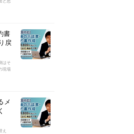
面と思
約書
り戻
側はそ
の現場
るメ
く
替え