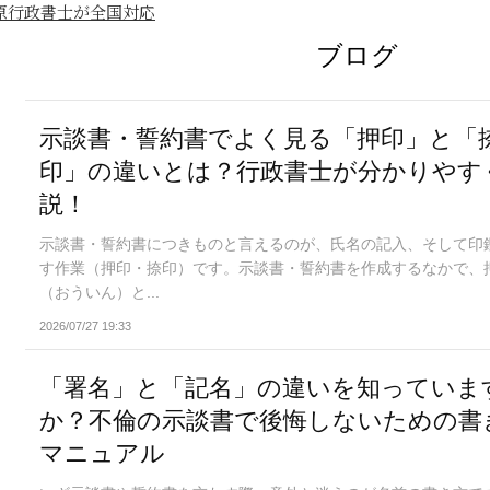
伊原行政書士が全国対応
ブログ
示談書・誓約書でよく見る「押印」と「
印」の違いとは？行政書士が分かりやす
説！
示談書・誓約書につきものと言えるのが、氏名の記入、そして印
す作業（押印・捺印）です。示談書・誓約書を作成するなかで、
（おういん）と...
2026/07/27 19:33
「署名」と「記名」の違いを知っていま
か？不倫の示談書で後悔しないための書
マニュアル