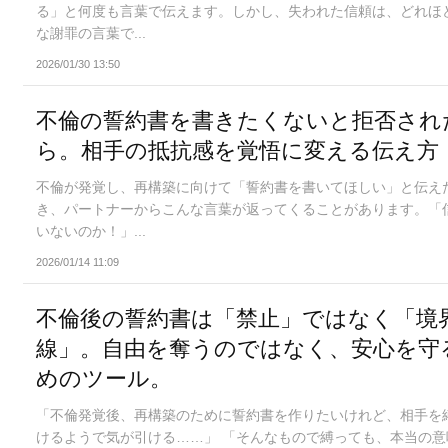
る」と何度も言葉で伝えます。しかし、失われた信頼は、どれほ
な謝罪の言葉で...
2026/01/30 13:50
不倫の誓約書を書きたくないと拒否され
ら。相手の抵抗感を覚悟に変える伝え方
不倫が発覚し、再構築に向けて「誓約書を書いてほしい」と伝え
き、パートナーからこんな言葉が返ってくることがあります。「
いないのか！」...
2026/01/14 11:09
不倫後の誓約書は「禁止」ではなく「境
線」。自由を奪うのではなく、安心を守
めのツール。
「不倫発覚後、再構築のために誓約書を作りたいけれど、相手を
けるようで気が引ける……」 「そんなもので縛っても、本当の意