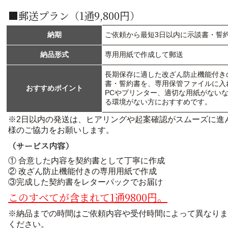
■郵送プラン（1通9,800円）
納期
ご依頼から最短3日以内に示談書・誓
納品形式
専用用紙で作成して郵送
長期保存に適した改ざん防止機能付き
書・誓約書を、専用保管ファイルに入
おすすめポイント
PCやプリンター、適切な用紙がない
る環境がない方におすすめです。
※2日以内の発送は、ヒアリングや起案確認がスムーズに進
様のご協力をお願いします。
（サービス内容）
① 合意した内容を契約書として丁寧に作成
② 改ざん防止機能付きの専用用紙で作成
③完成した契約書をレターパックでお届け
このすべてが含まれて1通9800円。
※納品までの時間はご依頼内容や受付時間によって異なりま
ください。