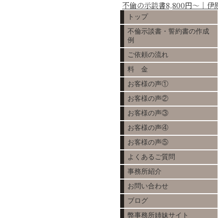
不倫の示談書8,800円～｜
トップ
不倫示談書・誓約書の作成
例
ご依頼の流れ
料 金
お客様の声①
お客様の声②
お客様の声③
お客様の声④
お客様の声⑤
よくあるご質問
事務所紹介
お問い合わせ
ブログ
弊事務所姉妹サイト