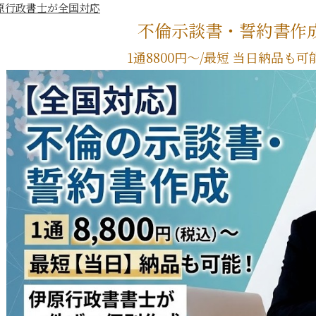
伊原行政書士が全国対応
不倫示談書・誓約書作
1通8800円～/最短 当日納品も可