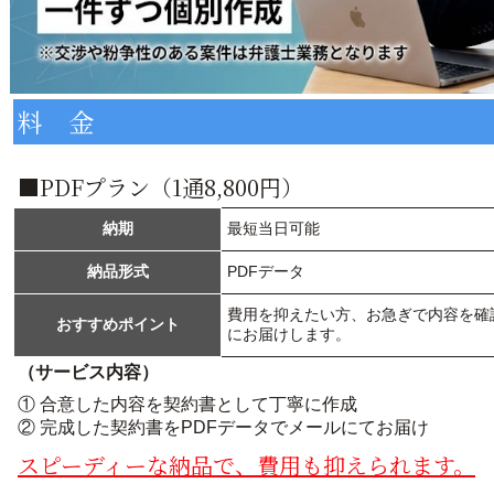
料 金
■PDFプラン（1通8,800円）
納期
最短当日可能
納品形式
PDFデータ
費用を抑えたい方、お急ぎで内容を確
おすすめポイント
にお届けします。
（サービス内容）
① 合意した内容を契約書として丁寧に作成
② 完成した契約書をPDFデータでメールにてお届け
スピーディーな納品で、費用も抑えられます。